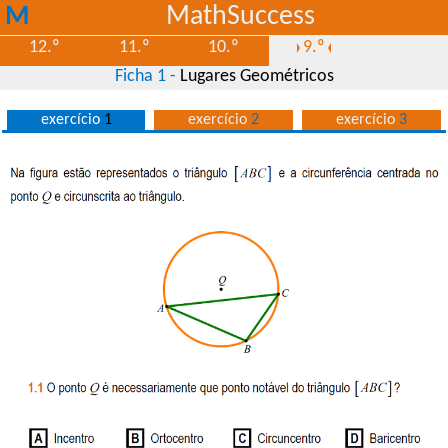
M
MathSuccess
S
12.º
11.º
10.º
9.º
Ficha 1 -
Lugares Geométricos
exercício
1
exercício
2
exercício
3