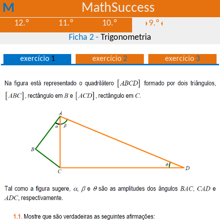
M
MathSuccess
S
12.º
11.º
10.º
9.º
Ficha 2 -
Trigonometria
exercício
1
exercício
2
exercício
3