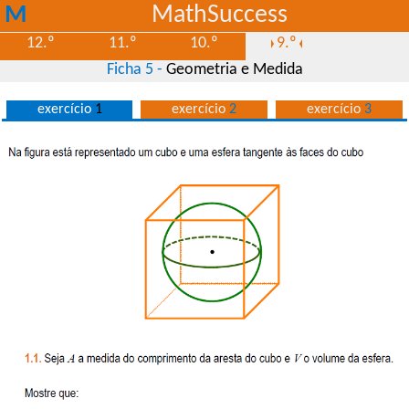
M
MathSuccess
S
12.º
11.º
10.º
9.º
Ficha 5 -
Geometria e Medida
exercício
1
exercício
2
exercício
3