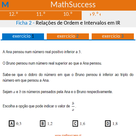
M
MathSuccess
S
12.º
11.º
10.º
9.º
Ficha 2 -
Relações de Ordem e Intervalos em IR
exercício
1
exercício
2
exercício
3