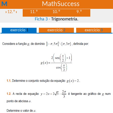
M
MathSuccess
S
12.º
11.º
10.º
9.º
Ficha 3 -
Trigonometria.
exercício
1
exercício
2
exercício
3