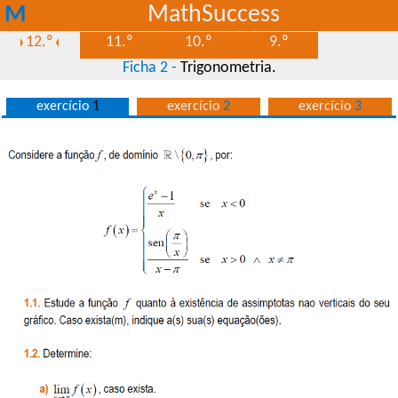
M
MathSuccess
S
12.º
11.º
10.º
9.º
Ficha 2 -
Trigonometria.
exercício
1
exercício
2
exercício
3