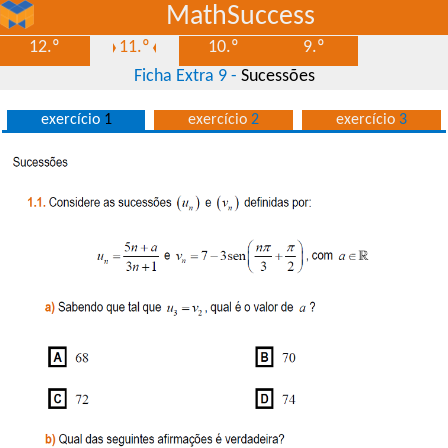
MathSuccess
12.º
11.º
10.º
9.º
Ficha Extra 9 -
Sucessões
exercício
1
exercício
2
exercício
3