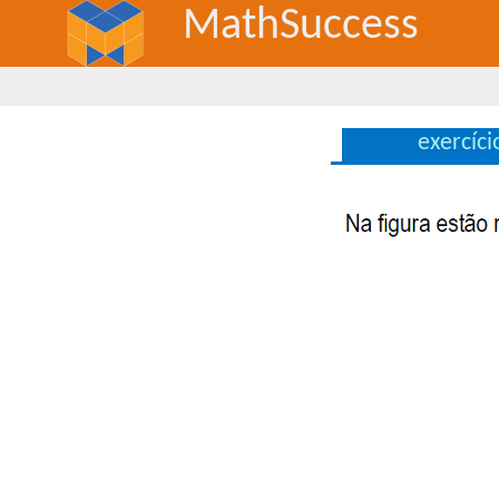
MathSuccess
exercíc