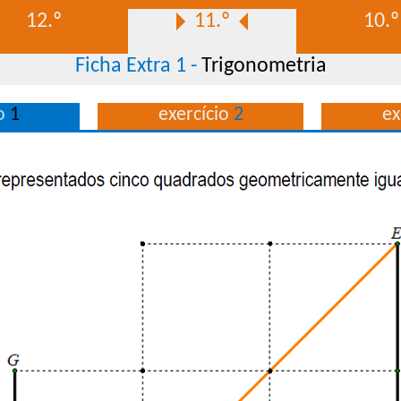
12.º
11.º
10.º
Ficha Extra 1 -
Trigonometria
io
1
exercício
2
ex