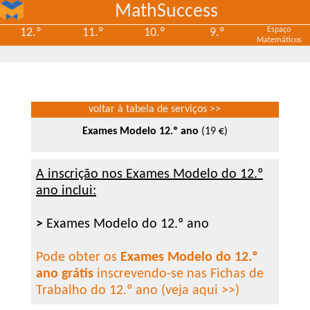
MathSuccess
Espaço
12.º
11.º
10.º
9.º
Matemáticos
voltar à tabela de serviços >>
Exames Modelo 12.º ano
(19 €)
A inscrição nos Exames Modelo do 12.º
ano inclui:
>
Exames Modelo do 12.º ano
Pode obter os
Exames Modelo do 12.º
ano grátis
inscrevendo-se nas Fichas de
Trabalho do 12.º ano (veja aqui >>)